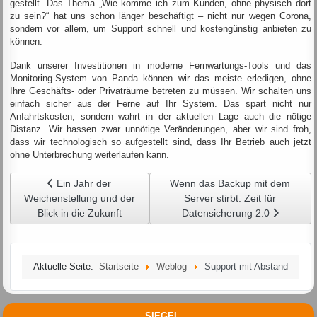
gestellt. Das Thema „Wie komme ich zum Kunden, ohne physisch dort
zu sein?“ hat uns schon länger beschäftigt – nicht nur wegen Corona,
sondern vor allem, um Support schnell und kostengünstig anbieten zu
können.
Dank unserer Investitionen in moderne Fernwartungs-Tools und das
Monitoring-System von Panda können wir das meiste erledigen, ohne
Ihre Geschäfts- oder Privaträume betreten zu müssen. Wir schalten uns
einfach sicher aus der Ferne auf Ihr System. Das spart nicht nur
Anfahrtskosten, sondern wahrt in der aktuellen Lage auch die nötige
Distanz. Wir hassen zwar unnötige Veränderungen, aber wir sind froh,
dass wir technologisch so aufgestellt sind, dass Ihr Betrieb auch jetzt
ohne Unterbrechung weiterlaufen kann.
Vorheriger Beitrag: Ein Jahr der Weichenstellung und der Bli
Nächster Beitrag: Wenn das Backu
Ein Jahr der
Wenn das Backup mit dem
Weichenstellung und der
Server stirbt: Zeit für
Blick in die Zukunft
Datensicherung 2.0
Aktuelle Seite:
Startseite
Weblog
Support mit Abstand
SIEGEL