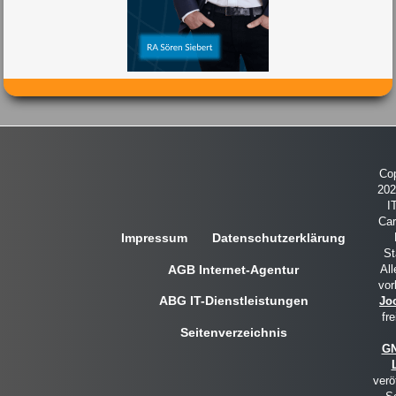
Cop
20
I
Car
Impressum
Datenschutzerklärung
St
AGB Internet-Agentur
All
vor
ABG IT-Dienstleistungen
Jo
fre
Seitenverzeichnis
GN
verö