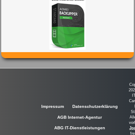
Cop
20
I
Car
Impressum
Datenschutzerklärung
St
AGB Internet-Agentur
All
vor
ABG IT-Dienstleistungen
Jo
fre