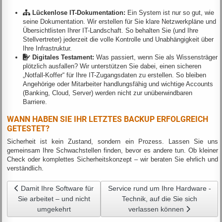
Lückenlose IT-Dokumentation:
Ein System ist nur so gut, wie
seine Dokumentation. Wir erstellen für Sie klare Netzwerkpläne und
Übersichtlisten Ihrer IT-Landschaft. So behalten Sie (und Ihre
Stellvertreter) jederzeit die volle Kontrolle und Unabhängigkeit über
Ihre Infrastruktur.
Digitales Testament:
Was passiert, wenn Sie als Wissensträger
plötzlich ausfallen? Wir unterstützen Sie dabei, einen sicheren
„Notfall-Koffer“ für Ihre IT-Zugangsdaten zu erstellen. So bleiben
Angehörige oder Mitarbeiter handlungsfähig und wichtige Accounts
(Banking, Cloud, Server) werden nicht zur unüberwindbaren
Barriere.
WANN HABEN SIE IHR LETZTES BACKUP ERFOLGREICH
GETESTET?
Sicherheit ist kein Zustand, sondern ein Prozess. Lassen Sie uns
gemeinsam Ihre Schwachstellen finden, bevor es andere tun. Ob kleiner
Check oder komplettes Sicherheitskonzept – wir beraten Sie ehrlich und
verständlich.
Vorheriger Beitrag: Damit Ihre Software für Sie arbeitet – und nic
Nächster Beitrag: Service rund um I
Damit Ihre Software für
Service rund um Ihre Hardware -
Sie arbeitet – und nicht
Technik, auf die Sie sich
umgekehrt
verlassen können