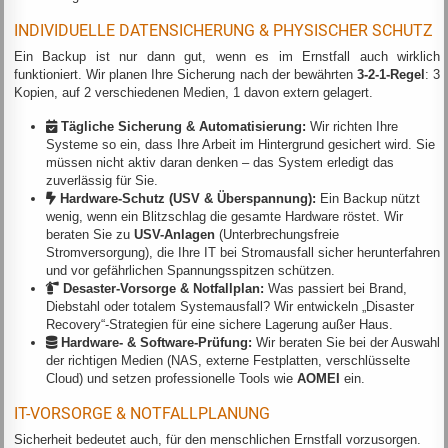
INDIVIDUELLE DATENSICHERUNG & PHYSISCHER SCHUTZ
Ein Backup ist nur dann gut, wenn es im Ernstfall auch wirklich
funktioniert. Wir planen Ihre Sicherung nach der bewährten
3-2-1-Regel
: 3
Kopien, auf 2 verschiedenen Medien, 1 davon extern gelagert.
Tägliche Sicherung & Automatisierung:
Wir richten Ihre
Systeme so ein, dass Ihre Arbeit im Hintergrund gesichert wird. Sie
müssen nicht aktiv daran denken – das System erledigt das
zuverlässig für Sie.
Hardware-Schutz (USV & Überspannung):
Ein Backup nützt
wenig, wenn ein Blitzschlag die gesamte Hardware röstet. Wir
beraten Sie zu
USV-Anlagen
(Unterbrechungsfreie
Stromversorgung), die Ihre IT bei Stromausfall sicher herunterfahren
und vor gefährlichen Spannungsspitzen schützen.
Desaster-Vorsorge & Notfallplan:
Was passiert bei Brand,
Diebstahl oder totalem Systemausfall? Wir entwickeln „Disaster
Recovery“-Strategien für eine sichere Lagerung außer Haus.
Hardware- & Software-Prüfung:
Wir beraten Sie bei der Auswahl
der richtigen Medien (NAS, externe Festplatten, verschlüsselte
Cloud) und setzen professionelle Tools wie
AOMEI
ein.
IT-VORSORGE & NOTFALLPLANUNG
Sicherheit bedeutet auch, für den menschlichen Ernstfall vorzusorgen.