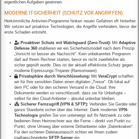
eigentlichen Aufgaben gewinnen.
MODERNE IT-SICHERHEIT (SCHUTZ VOR ANGRIFFEN)
Herkömmliche Antiviren-Programme hinken neuen Gefahren oft hinterher.
Wir setzen auf proaktive Technologien, die Angriffe verhindern, bevor der
erste Schaden entsteht.
Proaktiver Schutz mit Watchguard (Zero-Trust):
Mit
Adaptive
Defense 360
etablieren wir ein Sicherheitsmodell nach dem Prinzip
„Vorsicht ist besser als Nachsicht“. Kein unbekanntes Programm
darf auf Ihrem Rechner starten, bevor es nicht zweifelsfrei als
sicher geprüft wurde. Dies ist der aktuell effektivste Schutz gegen
moderne Erpressungs-Trojaner (Ransomware).
Privatsphäre durch Verschlüsselung:
Mit
VeraCrypt
schaffen
wir für Ihre sensiblen Daten einen digitalen „Tresor“. Ob lokal auf
dem PC oder für den sicheren Versand in die Cloud: Ihre
Dokumente werden so verschlüsselt, dass sie für Unbefugte –
selbst für den Cloud-Anbieter – absolut unlesbar bleiben.
Sicherer Fernzugriff (VPN & SFTP):
Verbinden Sie Geräte oder
ganze Standorte sicher über das Internet. Dank moderner
VPN-
Technologie
greifen Sie von unterwegs auf Ihr Netzwerk zu oder
bedienen Ihren Heimrechner aus der Ferne – direkt von Punkt zu
Punkt, ohne Umweg über externe Drittanbieter oder „Datenkraken“.
Für den sicheren Dateiaustausch richten wir Ihnen zudem
maßgeschneiderte
SFTP-Server
ein.