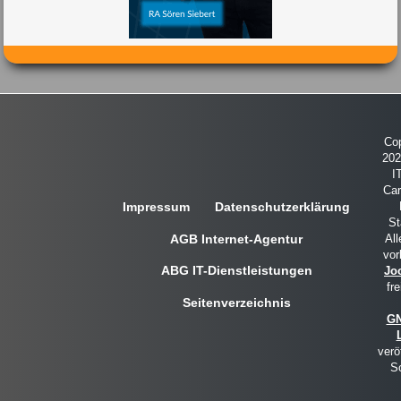
Cop
20
I
Car
Impressum
Datenschutzerklärung
St
AGB Internet-Agentur
All
vor
ABG IT-Dienstleistungen
Jo
fre
Seitenverzeichnis
GN
verö
So