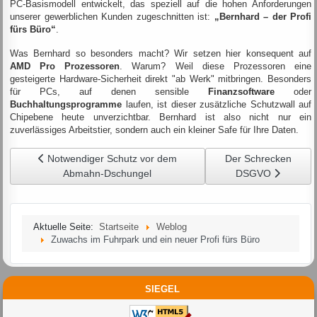
PC-Basismodell entwickelt, das speziell auf die hohen Anforderungen
unserer gewerblichen Kunden zugeschnitten ist:
„Bernhard – der Profi
fürs Büro“
.
Was Bernhard so besonders macht? Wir setzen hier konsequent auf
AMD Pro Prozessoren
. Warum? Weil diese Prozessoren eine
gesteigerte Hardware-Sicherheit direkt "ab Werk" mitbringen. Besonders
für PCs, auf denen sensible
Finanzsoftware
oder
Buchhaltungsprogramme
laufen, ist dieser zusätzliche Schutzwall auf
Chipebene heute unverzichtbar. Bernhard ist also nicht nur ein
zuverlässiges Arbeitstier, sondern auch ein kleiner Safe für Ihre Daten.
Vorheriger Beitrag: Notwendiger Schutz vor dem Abmahn-Dsc
Nächster Beitrag: 
Notwendiger Schutz vor dem
Der Schrecken
Abmahn-Dschungel
DSGVO
Aktuelle Seite:
Startseite
Weblog
Zuwachs im Fuhrpark und ein neuer Profi fürs Büro
SIEGEL