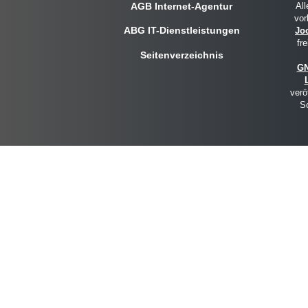
AGB Internet-Agentur
All
vor
ABG IT-Dienstleistungen
Jo
fre
Seitenverzeichnis
GN
verö
So