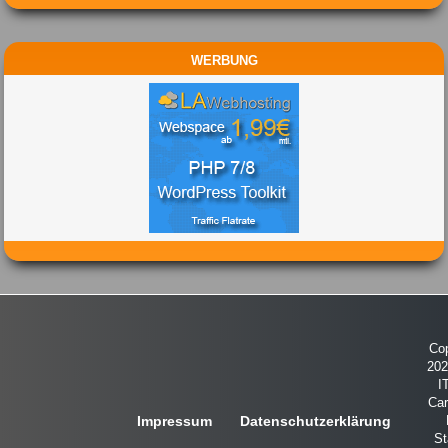
WERBUNG
Cop
20
I
Car
Impressum
Datenschutzerklärung
St