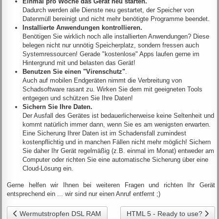
Einmal pro Woche das Gerät neu starten.
Dadurch werden alle Dienste neu gestartet, der Speicher von
Datenmüll bereinigt und nicht mehr benötigte Programme beendet.
Installierte Anwendungen kontrollieren.
Benötigen Sie wirklich noch alle installierten Anwendungen? Diese
belegen nicht nur unnötig Speicherplatz, sondern fressen auch
Systemressourcen! Gerade "kostenlose" Apps laufen gerne im
Hintergrund mit und belasten das Gerät!
Benutzen Sie einen "Virenschutz"
.
Auch auf mobilen Endgeräten nimmt die Verbreitung von
Schadsoftware rasant zu. Wirken Sie dem mit geeigneten Tools
entgegen und schützen Sie Ihre Daten!
Sichern Sie Ihre Daten.
Der Ausfall des Gerätes ist bedauerlicherweise keine Seltenheit und
kommt natürlich immer dann, wenn Sie es am wenigsten erwarten.
Eine Sicherung Ihrer Daten ist im Schadensfall zumindest
kostenpflichtig und in manchen Fällen nicht mehr möglich! Sichern
Sie daher Ihr Gerät regelmäßig (z.B. einmal im Monat) entweder am
Computer oder richten Sie eine automatische Sicherung über eine
Cloud-Lösung ein.
Gerne helfen wir Ihnen bei weiteren Fragen und richten Ihr Gerät
entsprechend ein ... wir sind nur einen Anruf entfernt ;)
Vorheriger Beitrag: Wermutstropfen DSL RAM
Nächster Beitrag: HTML 5 - R
Wermutstropfen DSL RAM
HTML 5 - Ready to use?