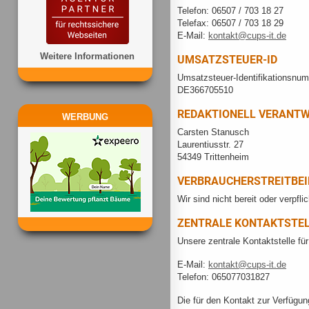
Telefon: 06507 / 703 18 27
Telefax: 06507 / 703 18 29
E-Mail:
kontakt@cups-it.de
Weitere Informationen
UMSATZSTEUER-ID
Umsatzsteuer-Identifikationsnu
DE366705510
REDAKTIONELL VERANT
WERBUNG
Carsten Stanusch
Laurentiusstr. 27
54349 Trittenheim
VERBRAUCHER­STREIT­BE
Wir sind nicht bereit oder verpfl
ZENTRALE KONTAKTSTELL
Unsere zentrale Kontaktstelle fü
E-Mail:
kontakt@cups-it.de
Telefon: 065077031827
Die für den Kontakt zur Verfügu