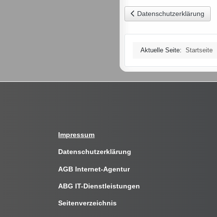
Vorheriger Beitrag: Datensch
Datenschutz­erklärung
Aktuelle Seite:
Startseite
Impressum
Datenschutzerklärung
AGB Internet-Agentur
ABG IT-Dienstleistungen
Seitenverzeichnis