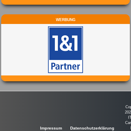
WERBUNG
Cop
20
I
Car
Impressum
Datenschutzerklärung