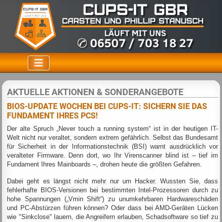
AKTUELLE AKTIONEN & SONDERANGEBOTE
BIOS-UPDATE WOCHEN BEI CUPS-IT: SICHERN SIE DAS
FUNDAMENT IHRES PCS!
Der alte Spruch „Never touch a running system“ ist in der heutigen IT-
Welt nicht nur veraltet, sondern extrem gefährlich. Selbst das Bundesamt
für Sicherheit in der Informationstechnik (BSI) warnt ausdrücklich vor
veralteter Firmware. Denn dort, wo Ihr Virenscanner blind ist – tief im
Fundament Ihres Mainboards –, drohen heute die größten Gefahren.
Dabei geht es längst nicht mehr nur um Hacker. Wussten Sie, dass
fehlerhafte BIOS-Versionen bei bestimmten Intel-Prozessoren durch zu
hohe Spannungen („Vmin Shift“) zu unumkehrbaren Hardwareschäden
und PC-Abstürzen führen können? Oder dass bei AMD-Geräten Lücken
wie "Sinkclose" lauern, die Angreifern erlauben, Schadsoftware so tief zu