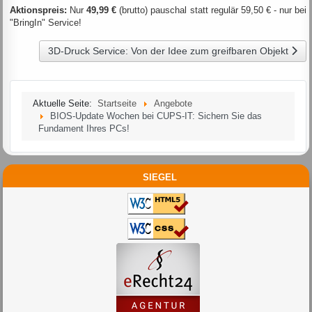
Aktionspreis:
Nur
49,99 €
(brutto) pauschal statt regulär 59,50 € - nur bei
"BringIn" Service!
Nächster Beitrag: 3D-Druck Service: Von der Idee zum grei
3D-Druck Service: Von der Idee zum greifbaren Objekt
Aktuelle Seite:
Startseite
Angebote
BIOS-Update Wochen bei CUPS-IT: Sichern Sie das
Fundament Ihres PCs!
SIEGEL