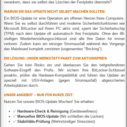
verankern, dass sie selbst das Löschen der Festplatte übersteht?
WARUM SIE DAS UPDATE NICHT SELBST MACHEN SOLLTEN:
Ein BIOS-Update ist eine Operation am offenen Herzen Ihres Computers.
Wenn Sie es selbst durchführen und moderne Sicherheitsfunktionen wie
Microsoft BitLocker auf Ihrem PC aktiv sind, sperrt der Sicherheitschip
(TPM) nach dem Update oft automatisch Ihre Festplatte. Ohne den 48-
stelligen Wiederherstellungsschlüssel sind alle Ihre Daten für immer
verloren. Zudem kann ein winziger Stromausfall während des Vorgangs
das Mainboard komplett zerstören (sogenanntes "Bricking").
DIE LÖSUNG: UNSER WERKSTATT-PAKET ZUM AKTIONSPREIS
Gehen Sie kein Risiko ein und überlassen Sie den tiefgreifendsten
Software-Eingriff den Profis. Wir sichern Ihre BitLocker-Schlüssel
proaktiv, prüfen die Hardware-Kompatibilität und führen das Update an
speziell mit USV-Anlagen (gegen Stromausfall) abgesicherten
Arbeitsplätzen durch.
UNSER ANGEBOT – NUR FÜR KURZE ZEIT:
Nutzen Sie unsere BIOS-Update Wochen! Sie erhalten:
✅
Hardware-Check & Reinigung
(Gerätewellness)
✅
Manuelles BIOS-Update
(Wir schließen die Lücken)
✅
Stabilitäts-Prüfung
(Mehrstündiger Stresstest)