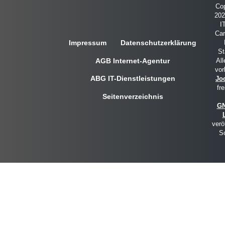
Cop
20
I
Car
Impressum
Datenschutzerklärung
St
AGB Internet-Agentur
All
vor
ABG IT-Dienstleistungen
Jo
fre
Seitenverzeichnis
GN
verö
So